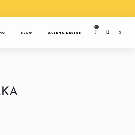
AWDŹ NAS NA
SPRAWDŹ NAS NA
TAGRAMIE
FACEBOOKU
0
ENU
BLOG
DAYENU DESIGN
CKA