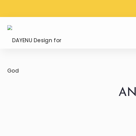
WYSYŁKA PROSTO Z
DARMOWA DOS
WATYKANU
ZAMÓWIENIU OD
DAYENU
AN
Design
for