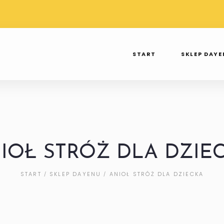
TAWA PRZY
WYSYŁKA OD 3 DO 7 DNI
SPR
 250ZŁ
TAK TWIERDZI INPOST
INS
START
SKLEP DAY
IOŁ STRÓŻ DLA DZIE
START
SKLEP DAYENU
ANIOŁ STRÓŻ DLA DZIECKA
/
/