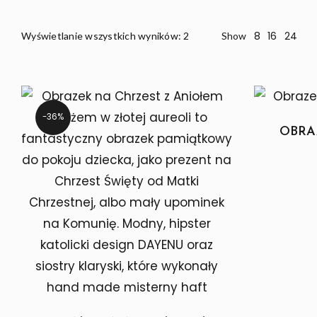
Posortowane
8
16
24
Wyświetlanie wszystkich wyników: 2
Show
God
według
najnowszych
36%
OBRA