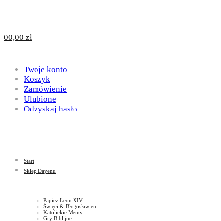
Design
DAYENU
0
0,00
zł
for
Twoje konto
Design
Koszyk
Zamówienie
Ulubione
Odzyskaj hasło
God
for
Start
God
Sklep Dayenu
Papież Leon XIV
Święci & Błogosławieni
Katolickie Memy
Gry Biblijne