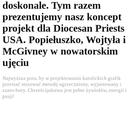
doskonale. Tym razem
prezentujemy nasz koncept
projekt dla Diocesan Priests
USA. Popiełuszko, Wojtyła i
McGivney w nowatorskim
ujęciu
Najwyższa pora, by w projektowaniu katolickich grafik
przestać stosować metodę ugrzeczniony, wyjustowany i
szaro-bury. Chrześcijaństwo jest pełne żywiołów, energii i
pasji!