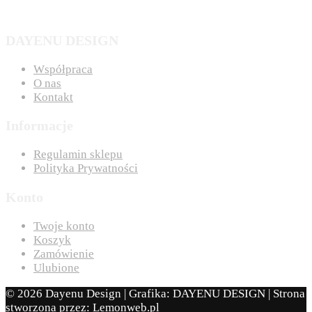
DAYENU DESIGN
Współpraca
O nas
Kontakt
Informacje
Regulamin sklepu
Polityka Prywatności
Konto
Twoje konto
Koszyk
Zamówienie
Ulubione
© 2026 Dayenu Design | Grafika: DAYENU DESIGN | Strona
stworzona przez:
Lemonweb.pl