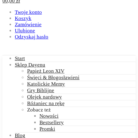
0
0,00
zł
Twoje konto
Koszyk
Zamówienie
Ulubione
Odzyskaj hasło
Start
Sklep Dayenu
Papież Leon XIV
Święci & Błogosławieni
Katolickie Memy
Gry Biblijne
Olejek nardowy
Różaniec na rękę
Zobacz też
Nowości
Bestsellery
Promki
Blog