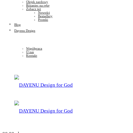
Olejek nardowy
Różaniec na rękę
Zobacz też
Nowości
Bestsellery
Promki
Blog
Dayenu Design
Współpraca
O nas
Kontakt