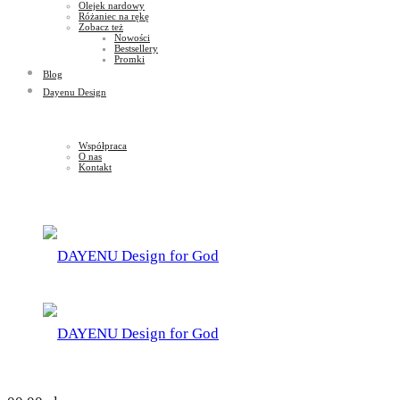
Olejek nardowy
Różaniec na rękę
Zobacz też
Nowości
Bestsellery
Promki
Blog
Dayenu Design
Współpraca
O nas
Kontakt