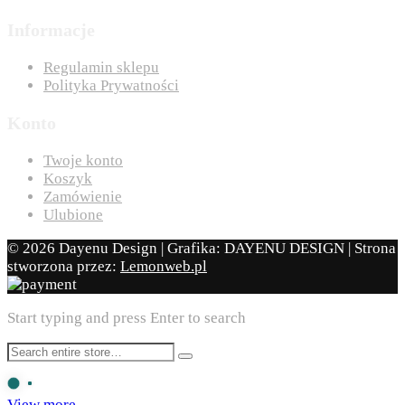
Informacje
Regulamin sklepu
Polityka Prywatności
Konto
Twoje konto
Koszyk
Zamówienie
Ulubione
© 2026 Dayenu Design | Grafika: DAYENU DESIGN | Strona
stworzona przez:
Lemonweb.pl
Start typing and press Enter to search
View more