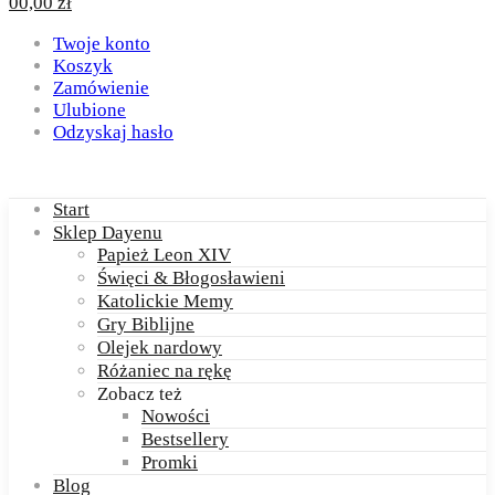
0
0,00
zł
Twoje konto
Koszyk
Zamówienie
Ulubione
Odzyskaj hasło
Start
Sklep Dayenu
Papież Leon XIV
Święci & Błogosławieni
Katolickie Memy
Gry Biblijne
Olejek nardowy
Różaniec na rękę
Zobacz też
Nowości
Bestsellery
Promki
Blog