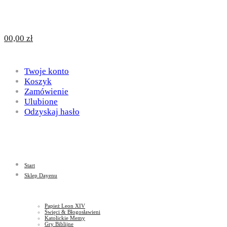
Design
DAYENU
0
0,00
zł
for
Twoje konto
Design
Koszyk
Zamówienie
Ulubione
Odzyskaj hasło
God
for
Start
God
Sklep Dayenu
Papież Leon XIV
Święci & Błogosławieni
Katolickie Memy
Gry Biblijne