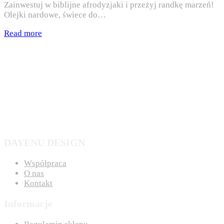
Zainwestuj w biblijne afrodyzjaki i przeżyj randkę marzeń!
Olejki nardowe, świece do…
Read more
DAYENU DESIGN
Współpraca
O nas
Kontakt
Informacje