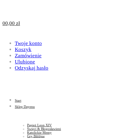
Design
DAYENU
0
0,00
zł
for
Twoje konto
Design
Koszyk
Zamówienie
Ulubione
Odzyskaj hasło
God
for
Start
God
Sklep Dayenu
Papież Leon XIV
Święci & Błogosławieni
Katolickie Memy
Gry Biblijne