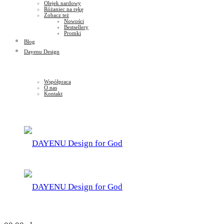
Olejek nardowy
Różaniec na rękę
Zobacz też
Nowości
Bestsellery
Promki
Blog
Dayenu Design
Współpraca
O nas
Kontakt