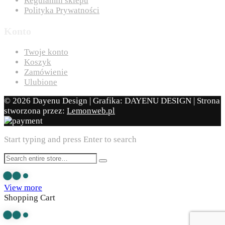
Regulamin sklepu
Polityka Prywatności
Konto
Twoje konto
Koszyk
Zamówienie
Ulubione
© 2026 Dayenu Design | Grafika: DAYENU DESIGN | Strona
stworzona przez:
Lemonweb.pl
Start typing and press Enter to search
View more
Shopping Cart