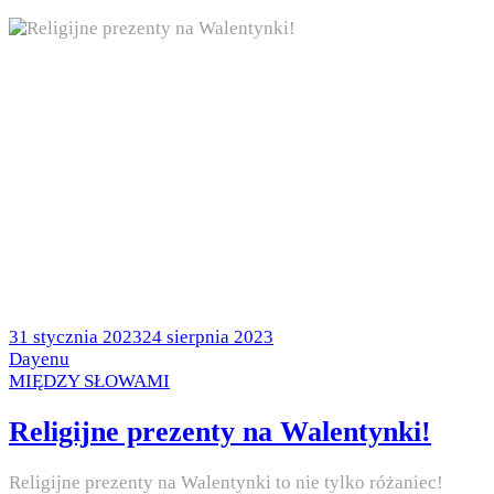
Posted
31 stycznia 2023
24 sierpnia 2023
on
by
Dayenu
Posted
MIĘDZY SŁOWAMI
in
Religijne prezenty na Walentynki!
Religijne prezenty na Walentynki to nie tylko różaniec!