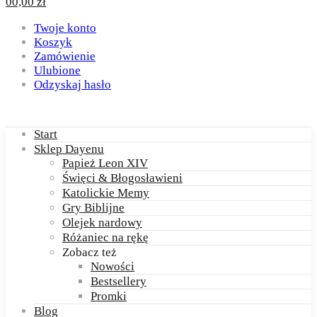
0
0,00
zł
Twoje konto
Koszyk
Zamówienie
Ulubione
Odzyskaj hasło
Start
Sklep Dayenu
Papież Leon XIV
Święci & Błogosławieni
Katolickie Memy
Gry Biblijne
Olejek nardowy
Różaniec na rękę
Zobacz też
Nowości
Bestsellery
Promki
Blog