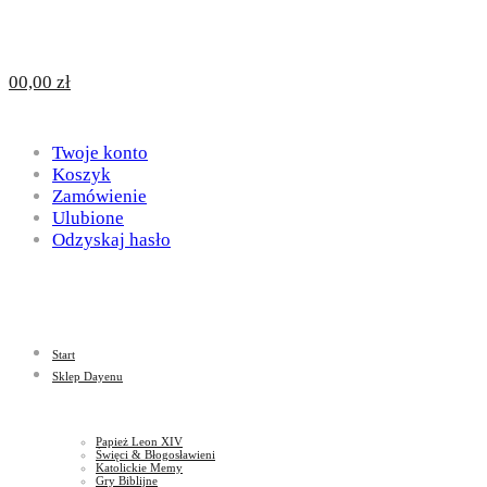
Design
DAYENU
0
0,00
zł
for
Twoje konto
Design
Koszyk
Zamówienie
Ulubione
Odzyskaj hasło
God
for
Start
God
Sklep Dayenu
Papież Leon XIV
Święci & Błogosławieni
Katolickie Memy
Gry Biblijne