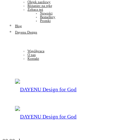
Olejek nardowy
Różaniec na rękę
Zobacz też
Nowości
Bestsellery
Promki
Blog
Dayenu Design
Współpraca
O nas
Kontakt