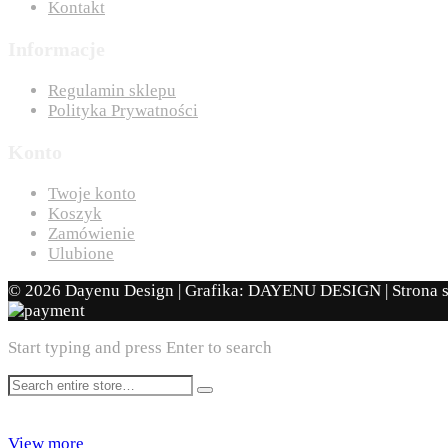
Kontakt
Informacje
Regulamin sklepu
Polityka Prywatności
Konto
Twoje konto
Koszyk
Zamówienie
Ulubione
© 2026 Dayenu Design | Grafika: DAYENU DESIGN | Strona 
Start typing and press Enter to search
View more