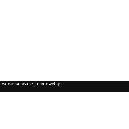
stworzona przez:
Lemonweb.pl