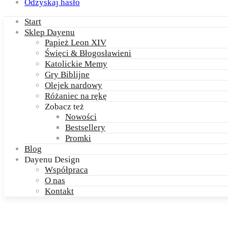
Odzyskaj hasło
Start
Sklep Dayenu
Papież Leon XIV
Święci & Błogosławieni
Katolickie Memy
Gry Biblijne
Olejek nardowy
Różaniec na rękę
Zobacz też
Nowości
Bestsellery
Promki
Blog
Dayenu Design
Współpraca
O nas
Kontakt