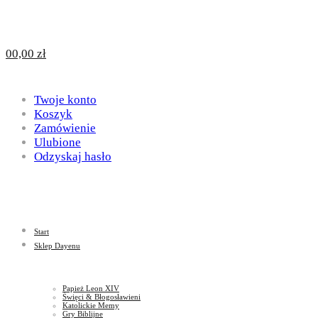
Design
DAYENU
0
0,00
zł
for
Twoje konto
Design
Koszyk
Zamówienie
Ulubione
Odzyskaj hasło
God
for
Start
God
Sklep Dayenu
Papież Leon XIV
Święci & Błogosławieni
Katolickie Memy
Gry Biblijne