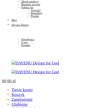
Olejek nardowy
Różaniec na rękę
Zobacz też
Nowości
Bestsellery
Promki
Blog
Dayenu Design
Współpraca
O nas
Kontakt
0
0,00
zł
Twoje konto
Koszyk
Zamówienie
Ulubione