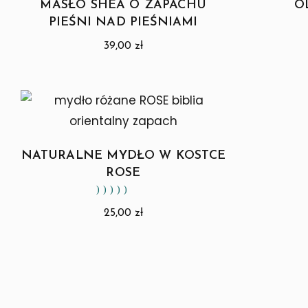
MASŁO SHEA O ZAPACHU
O
PIEŚNI NAD PIEŚNIAMI
39,00
zł
NATURALNE MYDŁO W KOSTCE
ROSE
Oceniono
5.00
na 5
25,00
zł