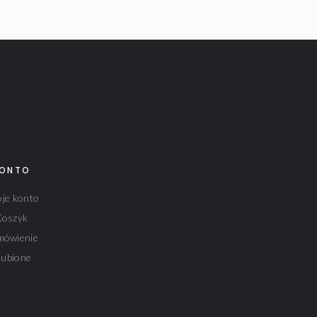
ONTO
je konto
Koszyk
mówienie
lubione