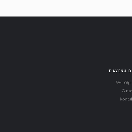
DAYENU D
Współpr
O na
Konta