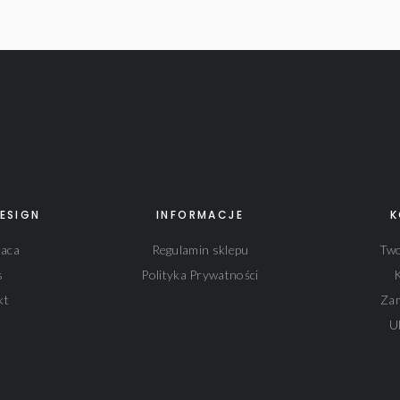
ESIGN
INFORMACJE
K
aca
Regulamin sklepu
Two
s
Polityka Prywatności
kt
Za
U