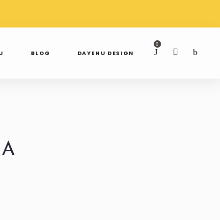
AWDŹ NAS NA
SPRAWDŹ NAS NA
TAGRAMIE
FACEBOOKU
0
U
BLOG
DAYENU DESIGN
NA