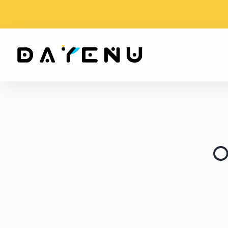
WYSYŁKA PROSTO Z
DARMOWA DOS
WATYKANU
ZAMÓWIENIU OD
DAYENU
O
Design
for