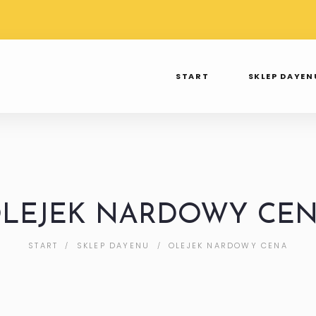
TAWA PRZY
WYSYŁKA OD 3 DO 7 DNI
SPR
 250ZŁ
TAK TWIERDZI INPOST
INS
START
SKLEP DAYEN
LEJEK NARDOWY CE
START
SKLEP DAYENU
OLEJEK NARDOWY CENA
/
/