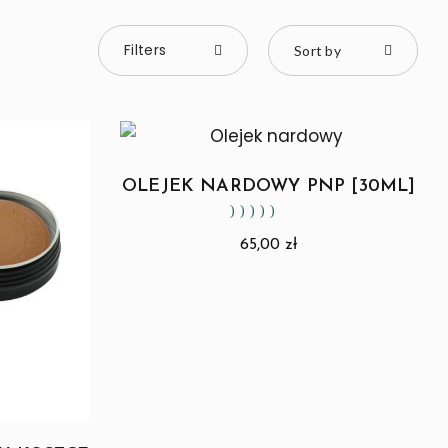
Filters
Sort by
OLEJEK NARDOWY PNP [30ML]
Oceniono
5.00
n
65,00
zł