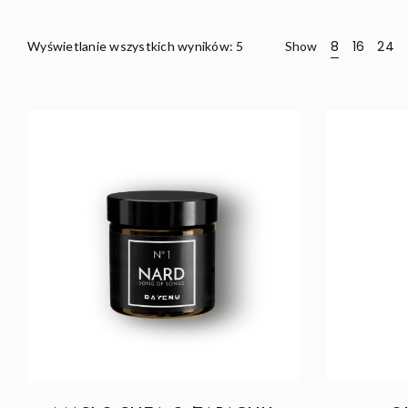
Posortowane
8
16
24
Wyświetlanie wszystkich wyników: 5
Show
God
według
najnowszych