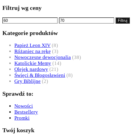
Filtruj wg ceny
Cena
Cena
Filtruj
min
max
Kategorie produktów
Papież Leon XIV
(8)
Różaniec na rękę
(3)
Nowoczesne dewocjonalia
(38)
Katolickie Memy
(14)
Olejek nardowy
(21)
Święci & Błogosławieni
(8)
Gry Biblijne
(2)
Sprawdź to:
Nowości
Bestsellery
Promki
Twój koszyk