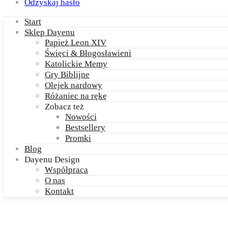
Odzyskaj hasło
Start
Sklep Dayenu
Papież Leon XIV
Święci & Błogosławieni
Katolickie Memy
Gry Biblijne
Olejek nardowy
Różaniec na rękę
Zobacz też
Nowości
Bestsellery
Promki
Blog
Dayenu Design
Współpraca
O nas
Kontakt