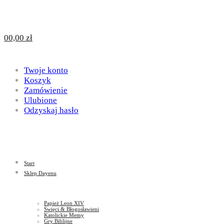
Design
DAYENU
0
0,00
zł
for
Twoje konto
Design
Koszyk
Zamówienie
Ulubione
Odzyskaj hasło
God
for
Start
God
Sklep Dayenu
Papież Leon XIV
Święci & Błogosławieni
Katolickie Memy
Gry Biblijne