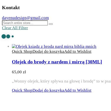
Kontakt
dayenudesign@gmail.com
Clear All Filter
Quick Shop
Dodaj do koszyka
Add to Wishlist
Olejek do brody z nardem i mirrą [30ML]
65,00
zł
„Wonny olejek, który spływa na głowę i brodę” to w p
Quick Shop
Dodaj do koszyka
Add to Wishlist