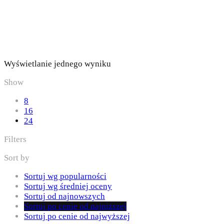
Wyświetlanie jednego wyniku
Show
8
16
24
Filters
Sort by
Sortuj wg popularności
Sortuj wg średniej oceny
Sortuj od najnowszych
Sortuj po cenie od najniższej
Sortuj po cenie od najwyższej