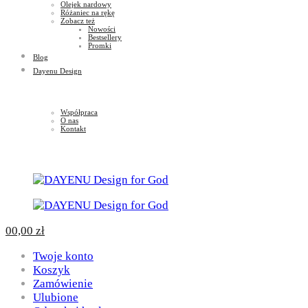
Olejek nardowy
Różaniec na rękę
Zobacz też
Nowości
Bestsellery
Promki
Blog
Dayenu Design
Współpraca
O nas
Kontakt
0
0,00
zł
Twoje konto
Koszyk
Zamówienie
Ulubione