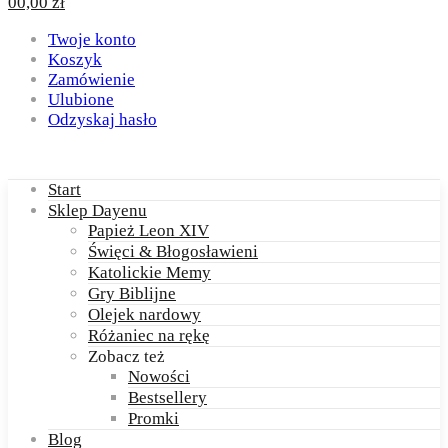
0
0,00
zł
Twoje konto
Koszyk
Zamówienie
Ulubione
Odzyskaj hasło
Start
Sklep Dayenu
Papież Leon XIV
Święci & Błogosławieni
Katolickie Memy
Gry Biblijne
Olejek nardowy
Różaniec na rękę
Zobacz też
Nowości
Bestsellery
Promki
Blog