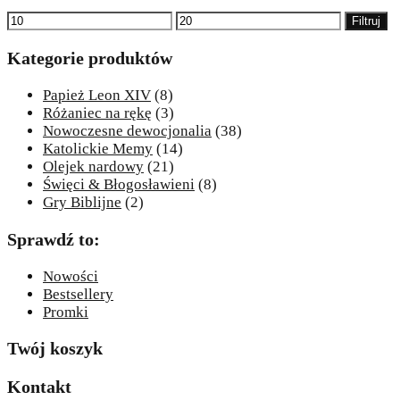
Cena
Cena
Filtruj
min
max
Kategorie produktów
Papież Leon XIV
(8)
Różaniec na rękę
(3)
Nowoczesne dewocjonalia
(38)
Katolickie Memy
(14)
Olejek nardowy
(21)
Święci & Błogosławieni
(8)
Gry Biblijne
(2)
Sprawdź to:
Nowości
Bestsellery
Promki
Twój koszyk
Kontakt