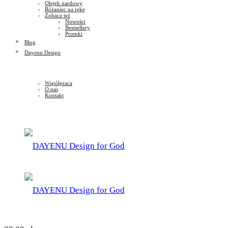
Olejek nardowy
Różaniec na rękę
Zobacz też
Nowości
Bestsellery
Promki
Blog
Dayenu Design
Współpraca
O nas
Kontakt