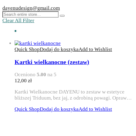
dayenudesign@gmail.com
Clear All Filter
Quick Shop
Dodaj do koszyka
Add to Wishlist
Kartki wielkanocne (zestaw)
Oceniono
5.00
na 5
12,00
zł
Kartki Wielkanocne DAYENU to zestaw w estetyce
bliższej Triduum, bez jaj, z odrobiną powagi. Opraw…
Quick Shop
Dodaj do koszyka
Add to Wishlist