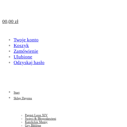
Design
DAYENU
0
0,00
zł
for
Twoje konto
Design
Koszyk
Zamówienie
Ulubione
Odzyskaj hasło
God
for
Start
God
Sklep Dayenu
Papież Leon XIV
Święci & Błogosławieni
Katolickie Memy
Gry Biblijne