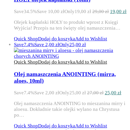
Pierwotn
A
Save
34.5%
Save
10,00
zł
Only
19,00
zł
29,00
zł
19,00
zł
cena
c
Olejek kapłański HOLY to produkt wprost z Księgi
wynosiła:
w
Wyjścia! Przepis na ten święty olej namaszczenia…
29,00 zł.
1
Quick Shop
Dodaj do koszyka
Add to Wishlist
Save
7.4%
Save
2,00
zł
Only
25,00
zł
Quick Shop
Dodaj do koszyka
Add to Wishlist
Olej namaszczenia ANOINTING (mirra,
aloes, 10ml)
Pierwotna
Akt
Save
7.4%
Save
2,00
zł
Only
25,00
zł
27,00
zł
25,00
zł
cena
cen
Olej namaszczenia ANOINTING to mieszanina mirry i
wynosiła:
wyn
aloesu. Dokładnie takie olejki wylano na Chrystusa
27,00 zł.
25,0
po…
Quick Shop
Dodaj do koszyka
Add to Wishlist