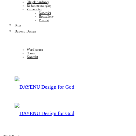
Olejek nardowy
Różaniec na rękę
Zobacz też
Nowości
Bestsellery
Promki
Blog
Dayenu Design
Współpraca
O nas
Kontakt