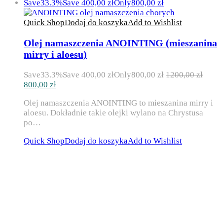
Save
33.3%
Save
400,00
zł
Only
800,00
zł
Quick Shop
Dodaj do koszyka
Add to Wishlist
Olej namaszczenia ANOINTING (mieszanina
mirry i aloesu)
Save
33.3%
Save
400,00
zł
Only
800,00
zł
1200,00
zł
Pierwotna
Aktualna
800,00
zł
cena
cena
Olej namaszczenia ANOINTING to mieszanina mirry i
wynosiła:
wynosi:
aloesu. Dokładnie takie olejki wylano na Chrystusa
1200,00 zł.
800,00 zł.
po…
Quick Shop
Dodaj do koszyka
Add to Wishlist