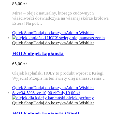
85,00
zł
Mirra – olejek naturalny, którego cudownych
właściwości doświadczyła na własnej skórze królowa
Estera! Na pół…
Quick Shop
Dodaj do koszyka
Add to Wishlist
Quick Shop
Dodaj do koszyka
Add to Wishlist
HOLY olejek kapłański
65,00
zł
Olejek kapłański HOLY to produkt wprost z Księgi
Wyjścia! Przepis na ten święty olej namaszczenia…
Quick Shop
Dodaj do koszyka
Add to Wishlist
Save
34.5%
Save
10,00
zł
Only
19,00
zł
Quick Shop
Dodaj do koszyka
Add to Wishlist
HOLY olejek kapłański (10ml)