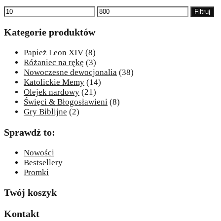
Cena
Cena
Filtruj
min
max
Kategorie produktów
Papież Leon XIV
(8)
Różaniec na rękę
(3)
Nowoczesne dewocjonalia
(38)
Katolickie Memy
(14)
Olejek nardowy
(21)
Święci & Błogosławieni
(8)
Gry Biblijne
(2)
Sprawdź to:
Nowości
Bestsellery
Promki
Twój koszyk
Kontakt