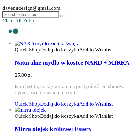
dayenudesign@gmail.com
Clear All Filter
Quick Shop
Dodaj do koszyka
Add to Wishlist
Naturalne mydło w kostce NARD + MIRRA
25,00
zł
Kim jest ta, co się wyłania z pustyni wśród słupów
dymu, owiana wonią mirry i…
Quick Shop
Dodaj do koszyka
Add to Wishlist
Quick Shop
Dodaj do koszyka
Add to Wishlist
Mirra olejek królowej Estery