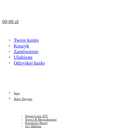
Design
DAYENU
0
0,00
zł
for
Twoje konto
Design
Koszyk
Zamówienie
Ulubione
Odzyskaj hasło
God
for
Start
God
Sklep Dayenu
Papież Leon XIV
Święci & Błogosławieni
Katolickie Memy
Gry Biblijne