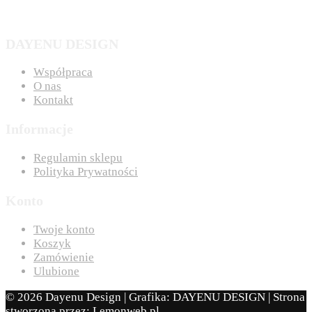
DAYENU DESIGN
Współpraca
O nas
Kontakt
Informacje
Regulamin sklepu
Polityka Prywatności
Konto
Twoje konto
Koszyk
Zamówienie
Ulubione
© 2026 Dayenu Design | Grafika: DAYENU DESIGN | Strona
stworzona przez:
Lemonweb.pl