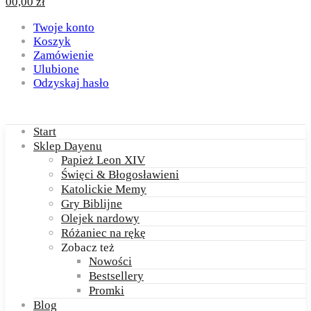
0
0,00
zł
Twoje konto
Koszyk
Zamówienie
Ulubione
Odzyskaj hasło
Start
Sklep Dayenu
Papież Leon XIV
Święci & Błogosławieni
Katolickie Memy
Gry Biblijne
Olejek nardowy
Różaniec na rękę
Zobacz też
Nowości
Bestsellery
Promki
Blog