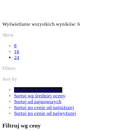
Posortowane
Wyświetlanie wszystkich wyników: 6
według
Show
popularności
8
16
24
Filters
Sort by
Sortuj wg popularności
Sortuj wg średniej oceny
Sortuj od najnowszych
Sortuj po cenie od najniższej
Sortuj po cenie od najwyższej
Filtruj wg ceny