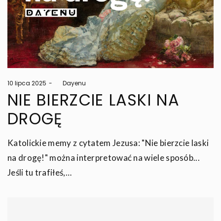
Posted
10 lipca 2025
by
Dayenu
on
NIE BIERZCIE LASKI NA
DROGĘ
Katolickie memy z cytatem Jezusa: "Nie bierzcie laski
na drogę!" można interpretować na wiele sposób...
Jeśli tu trafiłeś,…