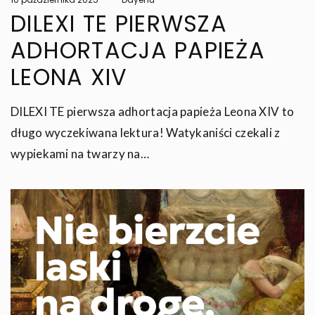
on
DILEXI TE PIERWSZA
ADHORTACJA PAPIEŻA
LEONA XIV
DILEXI TE pierwsza adhortacja papieża Leona XIV to
długo wyczekiwana lektura! Watykaniści czekali z
wypiekami na twarzy na…