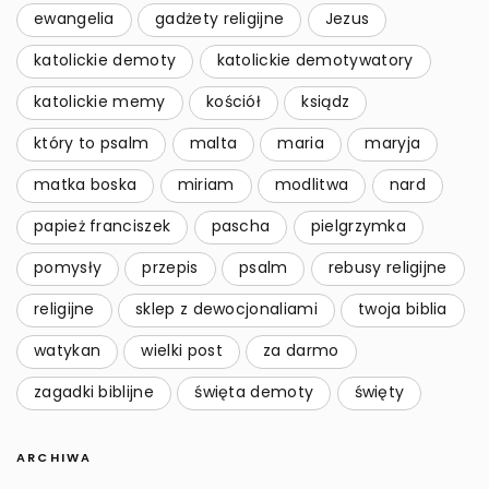
ewangelia
gadżety religijne
Jezus
katolickie demoty
katolickie demotywatory
katolickie memy
kościół
ksiądz
który to psalm
malta
maria
maryja
matka boska
miriam
modlitwa
nard
papież franciszek
pascha
pielgrzymka
pomysły
przepis
psalm
rebusy religijne
religijne
sklep z dewocjonaliami
twoja biblia
watykan
wielki post
za darmo
zagadki biblijne
święta demoty
święty
ARCHIWA