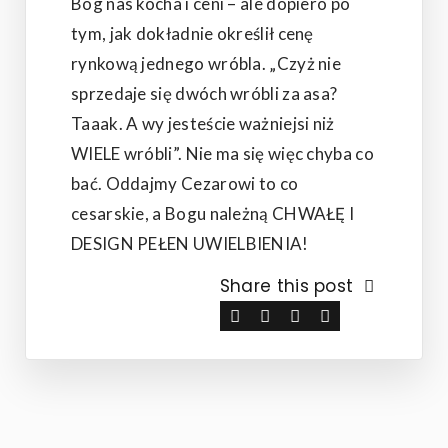
Bóg nas kocha i ceni – ale dopiero po
tym, jak dokładnie określił cenę
rynkową jednego wróbla. „Czyż nie
sprzedaje się dwóch wróbli za asa?
Taaak. A wy jesteście ważniejsi niż
WIELE wróbli”. Nie ma się więc chyba co
bać. Oddajmy Cezarowi to co
cesarskie, a Bogu należną CHWAŁĘ I
DESIGN PEŁEN UWIELBIENIA!
Share this post
NAWIGACJA