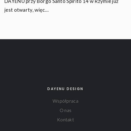
DAYENU przy Borgo Santo Spirito 14 w Rzymie już
jest otwarty, więc…
DAYENU DESIGN
Współpraca
O nas
Kontakt