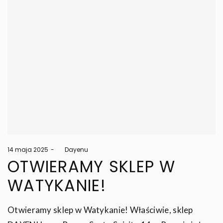
Posted
14 maja 2025
by
Dayenu
on
OTWIERAMY SKLEP W
WATYKANIE!
Otwieramy sklep w Watykanie! Właściwie, sklep