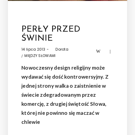
PERŁY PRZED
ŚWINIE
Posted
14 lipca 2013
by
Dorota
on
Posted
MIĘDZY SŁOWAMI
in
Nowoczesny design religijny może
wydawać się dość kontrowersyjny. Z
jednej strony walka o zaistnienie w
świecie zdegradowanym przez
komercję, z drugiej świętość Słowa,
której nie powinno się maczać w
chlewie